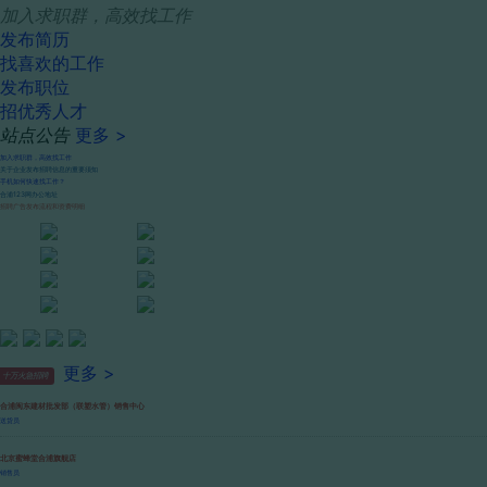
加入求职群，高效找工作
发布简历
找喜欢的工作
发布职位
招优秀人才
站点公告
更多 >
加入求职群，高效找工作
关于企业发布招聘信息的重要须知
手机如何快速找工作？
合浦123网办公地址
招聘广告发布流程和资费明细
更多 >
十万火急招聘
合浦闽东建材批发部（联塑水管）销售中心
送货员
北京蜜蜂堂合浦旗舰店
销售员